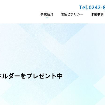
Tel.
0242-
事業紹介
信条とポリシー
作業事例
浄化槽点検・浄化槽清掃・
し尿汲み取り
水まわりサービス
水まわりトラブル
水まわりリフォーム
ハウスクリーニング
ホルダーをプレゼント中